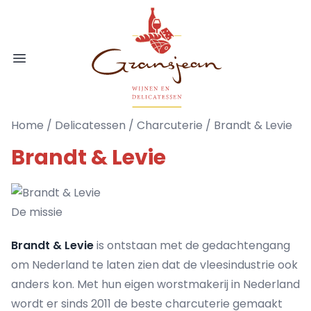
Ga naar de inhoud
Gransjean - Wijn - Broodjes - Delicatess
Open menu
Home
/
Delicatessen
/
Charcuterie
/ Brandt & Levie
Brandt & Levie
De missie
Brandt & Levie
is ontstaan met de gedachtengang
om Nederland te laten zien dat de vleesindustrie ook
anders kon. Met hun eigen worstmakerij in Nederland
wordt er sinds 2011 de beste charcuterie gemaakt