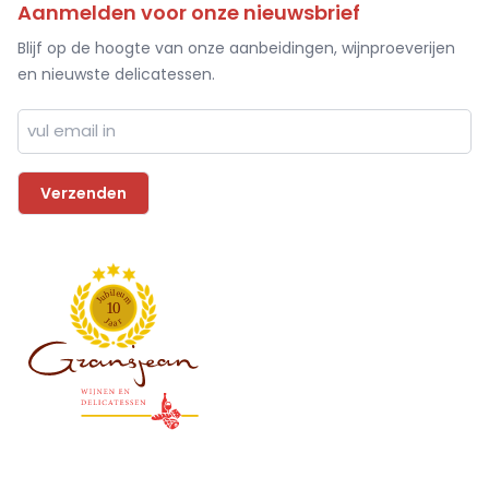
Aanmelden voor onze nieuwsbrief
Blijf op de hoogte van onze aanbeidingen, wijnproeverijen
en nieuwste delicatessen.
l
i
e
b
u
u
m
J
1
0
J
r
a
a