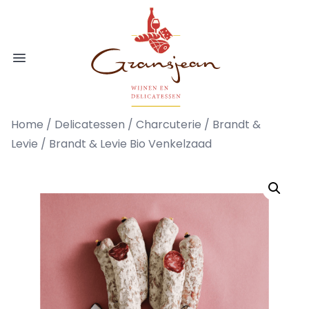
Ga naar de inhoud
Gransjean - Wijn - Broodjes - Delicatess
Open menu
Home
/
Delicatessen
/
Charcuterie
/
Brandt &
Levie
/ Brandt & Levie Bio Venkelzaad