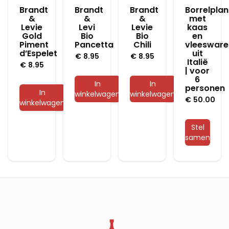
Brandt
Brandt
Brandt
Borrelplan
&
&
&
met
Levie
Levi
Levie
kaas
Gold
Bio
Bio
en
Piment
Pancetta
Chili
vleesware
d’Espelet
uit
€
8.95
€
8.95
Italië
€
8.95
| voor
6
In
In
personen
In
winkelwagen
winkelwagen
€
50.00
winkelwagen
Stel
samen