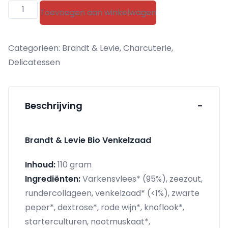
Brandt
Toevoegen aan winkelwagen
&
Levie
Categorieën:
Brandt & Levie
,
Charcuterie
,
Bio
Delicatessen
Venkelzaad
aantal
Beschrijving
-
Brandt & Levie Bio Venkelzaad
Inhoud:
110 gram
Ingrediënten:
Varkensvlees* (95%), zeezout,
rundercollageen, venkelzaad* (<1%), zwarte
peper*, dextrose*, rode wijn*, knoflook*,
starterculturen, nootmuskaat*,