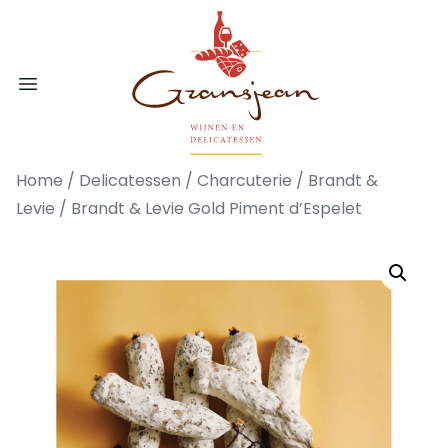
Ga naar de inhoud
Gransjean - Wijn - Broodjes - Delicatess
Open menu
Home
/
Delicatessen
/
Charcuterie
/
Brandt &
Levie
/ Brandt & Levie Gold Piment d’Espelet