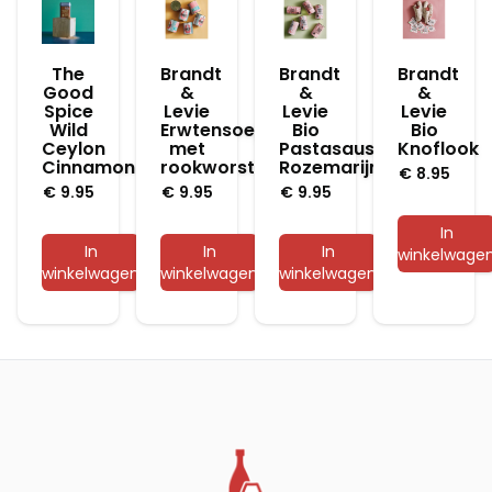
The
Brandt
Brandt
Brandt
Good
&
&
&
Spice
Levie
Levie
Levie
Wild
Erwtensoep
Bio
Bio
Ceylon
met
Pastasaus
Knoflook
Cinnamon
rookworst
Rozemarijnworst
€
8.95
€
9.95
€
9.95
€
9.95
In
In
In
In
winkelwage
winkelwagen
winkelwagen
winkelwagen