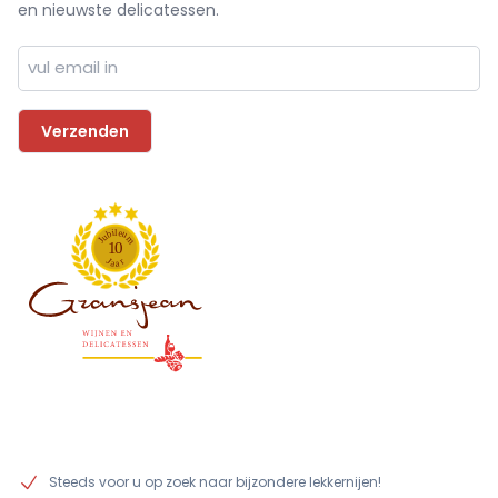
en nieuwste delicatessen.
l
i
e
b
u
u
m
J
1
0
J
r
a
a
Steeds voor u op zoek naar bijzondere lekkernijen!