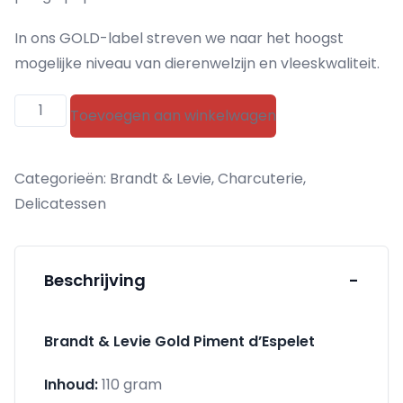
In ons GOLD-label streven we naar het hoogst
mogelijke niveau van dierenwelzijn en vleeskwaliteit.
Brandt
Toevoegen aan winkelwagen
&
Levie
Categorieën:
Brandt & Levie
,
Charcuterie
,
Gold
Delicatessen
Piment
d'Espelet
aantal
Beschrijving
-
Brandt & Levie Gold Piment d’Espelet
Inhoud:
110 gram