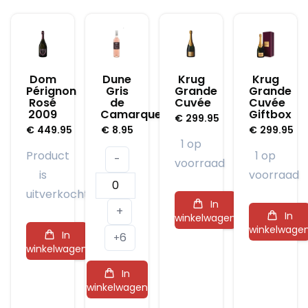
Dom
Dune
Krug
Krug
Pérignon
Gris
Grande
Grande
Rosé
de
Cuvée
Cuvée
2009
Camarque
Giftbox
€
299.95
€
449.95
€
8.95
€
299.95
1 op
Product
1 op
-
voorraad
is
voorraad
Dune
uitverkocht
Gris
In
+
In
winkelwagen
de
winkelwage
In
6
Camarque
+
winkelwagen
aantal
In
winkelwagen