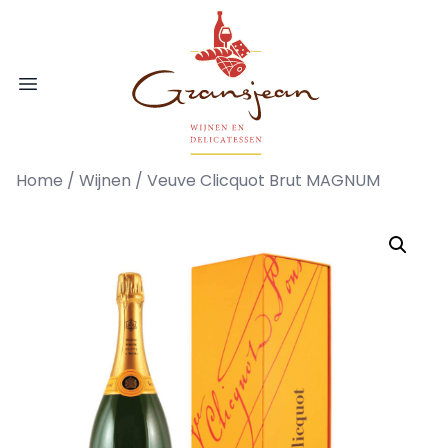
Ga naar de inhoud
Gransjean - Wijn - Broodjes - Delicatess
Open menu
Home
/
Wijnen
/ Veuve Clicquot Brut MAGNUM