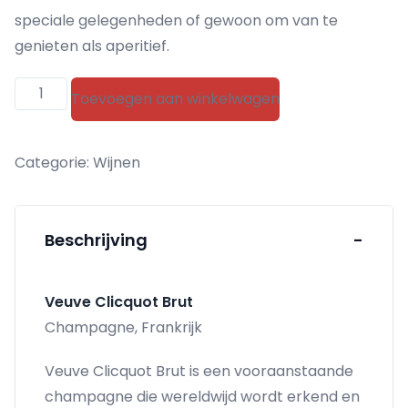
speciale gelegenheden of gewoon om van te
genieten als aperitief.
Veuve
Toevoegen aan winkelwagen
Clicquot
Brut
Categorie:
Wijnen
MAGNUM
aantal
Beschrijving
-
Veuve Clicquot Brut
Champagne, Frankrijk
Veuve Clicquot Brut is een vooraanstaande
champagne die wereldwijd wordt erkend en