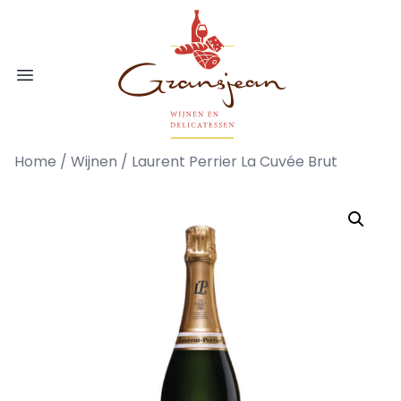
Ga naar de inhoud
Gransjean - Wijn - Broodjes - Delicatess
Open menu
Home
/
Wijnen
/ Laurent Perrier La Cuvée Brut