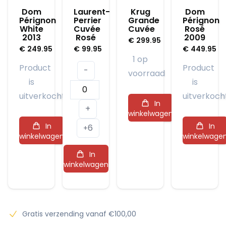
Dom
Laurent-
Krug
Dom
Pérignon
Perrier
Grande
Pérignon
White
Cuvée
Cuvée
Rosé
2013
Rosé
2009
€
299.95
€
249.95
€
99.95
€
449.95
1 op
Product
Product
-
voorraad
is
is
Laurent-
uitverkocht
uitverkoch
Perrier
In
+
winkelwagen
Cuvée
In
In
6
Rosé
+
winkelwagen
winkelwage
aantal
In
winkelwagen
Gratis verzending vanaf €100,00