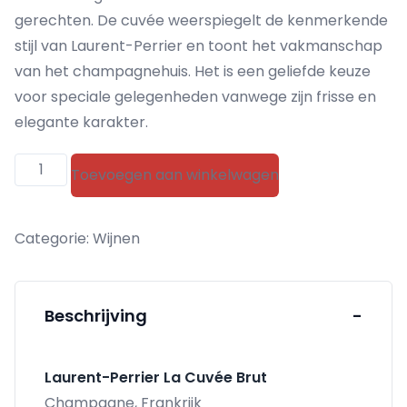
gerechten. De cuvée weerspiegelt de kenmerkende
stijl van Laurent-Perrier en toont het vakmanschap
van het champagnehuis. Het is een geliefde keuze
voor speciale gelegenheden vanwege zijn frisse en
elegante karakter.
Laurent
Toevoegen aan winkelwagen
Perrier
La
Categorie:
Wijnen
Cuvée
Brut
aantal
Beschrijving
-
Laurent-Perrier La Cuvée Brut
Champagne, Frankrijk