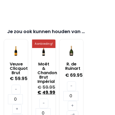
Je zou ook kunnen houden van …
Aanbieding!
Veuve
Moët
R. de
Clicquot
&
Ruinart
Brut
Chandon
€
69.95
Brut
€
59.95
Impérial
-
€
59.95
-
Oorspronkelijke
€
49.99
R.
prijs
Huidige
Veuve
de
was:
prijs
-
Clicquot
+
€59.95.
is:
Ruinart
+
Moët
Brut
€49.99.