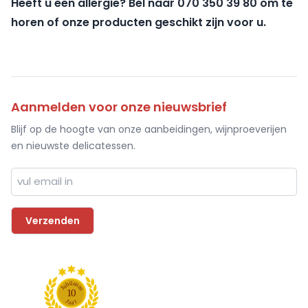
Heeft u een allergie? Bel naar 070 350 39 80 om te
horen of onze producten geschikt zijn voor u.
Aanmelden voor onze nieuwsbrief
Blijf op de hoogte van onze aanbeidingen, wijnproeverijen
en nieuwste delicatessen.
l
i
e
b
u
u
m
J
1
0
J
r
a
a