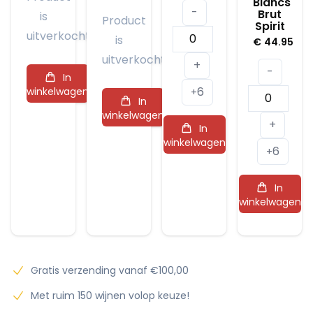
Blancs
-
Brut
is
Product
Spirit
Dune
uitverkocht
is
€
44.95
Gris
uitverkocht
+
-
de
In
6
winkelwagen
Camarque
+
Michel
In
aantal
Genet
winkelwagen
+
In
Grand
winkelwagen
6
Cru
+
Blanc
In
de
winkelwagen
Blancs
Brut
Spirit
aantal
Gratis verzending vanaf €100,00
Met ruim 150 wijnen volop keuze!