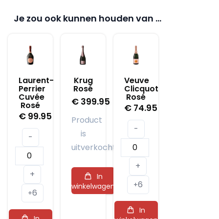
Je zou ook kunnen houden van …
Laurent-
Krug
Veuve
Perrier
Rosé
Clicquot
Cuvée
Rosé
€
399.95
Rosé
€
74.95
€
99.95
Product
-
is
-
Veuve
uitverkocht
Laurent-
Clicquot
+
Perrier
Rosé
+
In
Cuvée
6
aantal
+
winkelwagen
6
Rosé
+
aantal
In
In