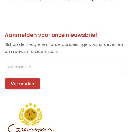
Aanmelden voor onze nieuwsbrief
Blijf op de hoogte van onze aanbeidingen, wijnproeverijen
en nieuwste delicatessen.
l
i
e
b
u
u
m
J
1
0
J
r
a
a