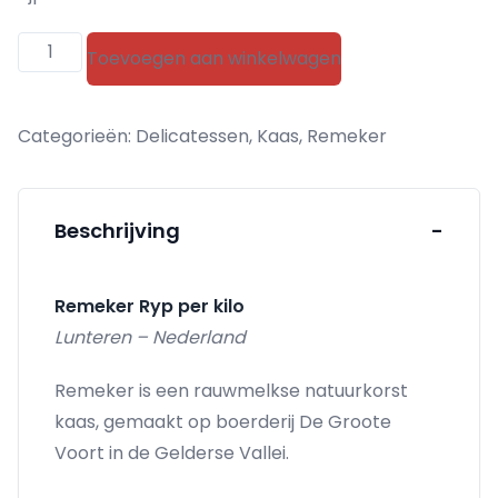
Remeker
Toevoegen aan winkelwagen
Kaas
-
Categorieën:
Delicatessen
,
Kaas
,
Remeker
Remeker
Ryp
-
Beschrijving
-
Per
kilo
aantal
Remeker Ryp per kilo
Lunteren – Nederland
Remeker is een rauwmelkse natuurkorst
kaas, gemaakt op boerderij De Groote
Voort in de Gelderse Vallei.