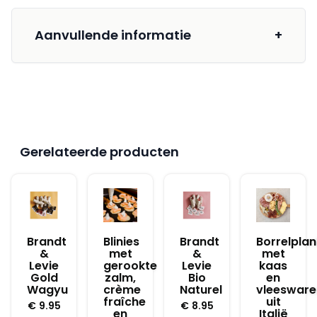
Aanvullende informatie
+
Gerelateerde producten
Brandt
Blinies
Brandt
Borrelplan
&
met
&
met
Levie
gerookte
Levie
kaas
Gold
zalm,
Bio
en
Wagyu
crème
Naturel
vleesware
fraîche
uit
€
9.95
€
8.95
en
Italië