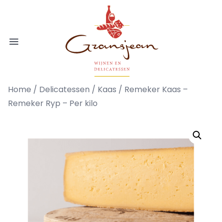
Ga naar de inhoud
Gransjean - Wijn - Broodjes - Delicatess
Open menu
Home
/
Delicatessen
/
Kaas
/ Remeker Kaas –
Remeker Ryp – Per kilo