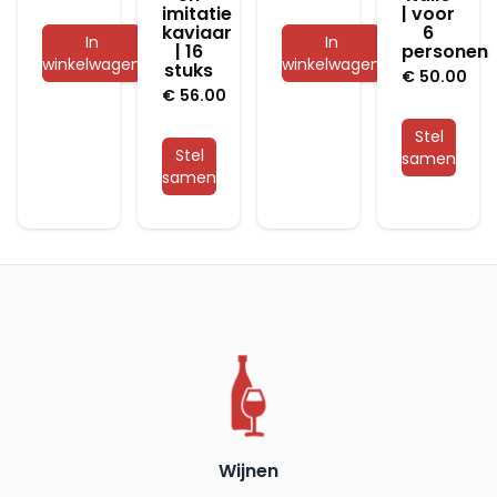
imitatie
| voor
kaviaar
6
In
In
| 16
personen
winkelwagen
winkelwagen
stuks
€
50.00
€
56.00
Stel
Stel
samen
samen
Wijnen