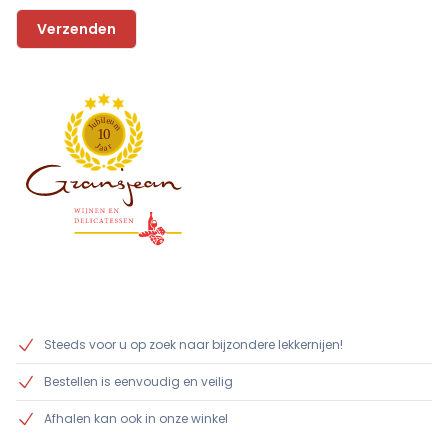
l
i
e
b
u
u
m
J
1
0
J
r
a
a
Steeds voor u op zoek naar bijzondere lekkernijen!
Bestellen is eenvoudig en veilig
Afhalen kan ook in onze winkel