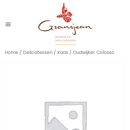
Ga naar de inhoud
Gransjean - Wijn - Broodjes - Delicatess
Open menu
Home
/
Delicatessen
/
Kaas
/ Oudwijker Colosso