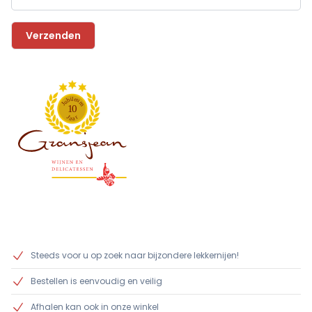
l
i
e
b
u
u
m
J
1
0
J
r
a
a
Steeds voor u op zoek naar bijzondere lekkernijen!
Bestellen is eenvoudig en veilig
Afhalen kan ook in onze winkel