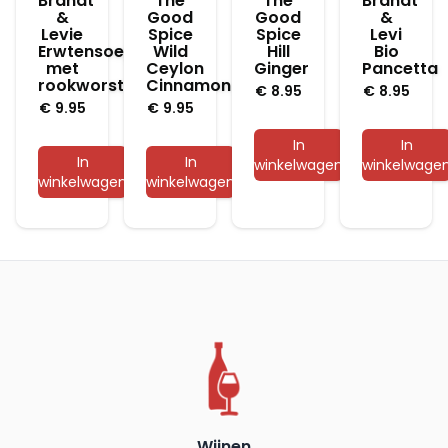
Brandt
The
The
Brandt
&
Good
Good
&
Levie
Spice
Spice
Levi
Erwtensoep
Wild
Hill
Bio
met
Ceylon
Ginger
Pancetta
rookworst
Cinnamon
€
8.95
€
8.95
€
9.95
€
9.95
In
In
In
In
winkelwagen
winkelwage
winkelwagen
winkelwagen
Wijnen