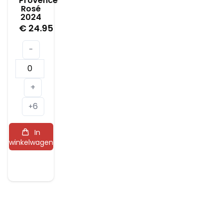
Provence
Rosé
2024
€
24.95
-
Miraval
Côtes
+
de
6
Provence
+
Rosé
In
2024
winkelwagen
aantal