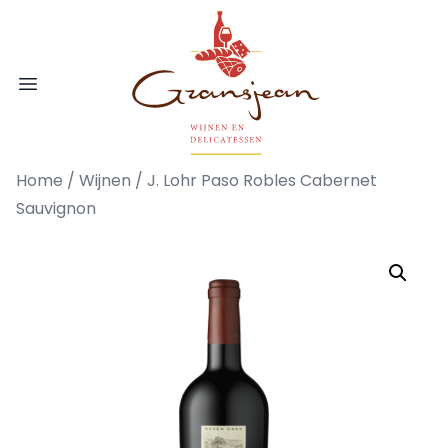
Ga naar de inhoud
Gransjean - Wijn - Broodjes - Delicatess
Open menu
Home
/
Wijnen
/ J. Lohr Paso Robles Cabernet
Sauvignon