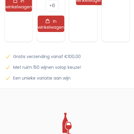
winkelwagen
In
6
Sainte
+
winkelwagen
Victoire
In
L'Hydropathe
winkelwagen
Elite
Rosé
aantal
Gratis verzending vanaf €100,00
Met ruim 150 wijnen volop keuze!
Een unieke variatie aan wijn