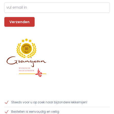
l
i
e
b
u
u
m
J
1
0
J
r
a
a
Steeds voor u op zoek naar bijzondere lekkernijen!
Bestellen is eenvoudig en veilig