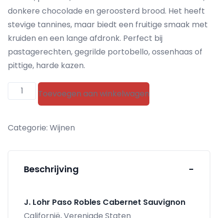
donkere chocolade en geroosterd brood. Het heeft
stevige tannines, maar biedt een fruitige smaak met
kruiden en een lange afdronk. Perfect bij
pastagerechten, gegrilde portobello, ossenhaas of
pittige, harde kazen.
J.
Toevoegen aan winkelwagen
Lohr
Paso
Categorie:
Wijnen
Robles
Cabernet
Sauvignon
Beschrijving
-
aantal
J. Lohr Paso Robles Cabernet Sauvignon
Californië, Verenigde Staten