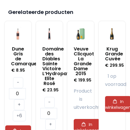
Gerelateerde producten
Dune
Domaine
Veuve
Krug
Gris
des
Clicquot
Grande
de
Diables
La
Cuvée
Camarque
Sainte
Grande
€
299.95
Victoire
Dame
€
8.95
L’Hydropathe
2015
1 op
Elite
€
199.95
-
Rosé
voorraad
€
23.95
Product
Dune
is
Gris
In
-
+
uitverkocht
winkelwage
de
Domaine
6
Camarque
+
des
aantal
+
In
Diables