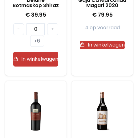
Delaire
Gaja Ca’Marcanda
Botmaskop Shiraz
Magari 2020
€
39.95
€
79.95
Delaire
4 op voorraad
-
+
Botmaskop
6
+
Shiraz
In winkelwagen
aantal
In winkelwagen