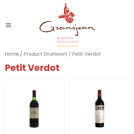
Ga naar de inhoud
Gransjean - Wijn - Broodjes - Delicatess
Open menu
Home
/ Product Druifsoort / Petit Verdot
Petit Verdot