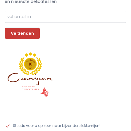
en nieuwste delicatessen.
l
i
e
b
u
u
m
J
1
0
J
r
a
a
Steeds voor u op zoek naar bijzondere lekkernijen!