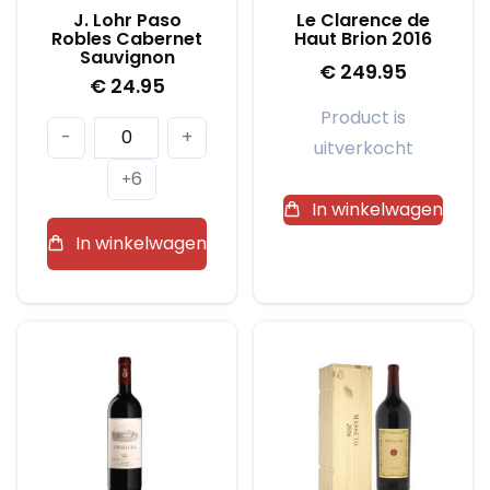
J. Lohr Paso
Le Clarence de
Robles Cabernet
Haut Brion 2016
Sauvignon
€
249.95
€
24.95
Product is
J.
-
+
uitverkocht
Lohr
6
+
Paso
In winkelwagen
Robles
In winkelwagen
Cabernet
Sauvignon
aantal