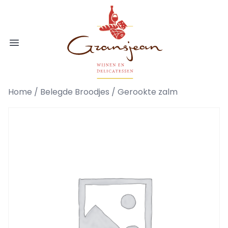
Ga naar de inhoud
Gransjean - Wijn - Broodjes - Delicatess
Open menu
Home
/
Belegde Broodjes
/ Gerookte zalm