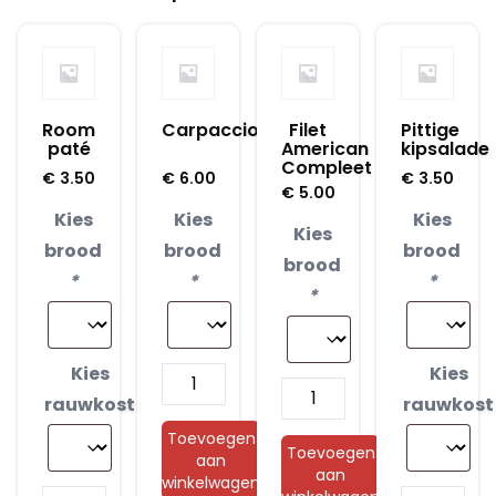
Room
Carpaccio
Filet
Pittige
paté
American
kipsalade
Compleet
€
3.50
€
6.00
€
3.50
€
5.00
Kies
Kies
Kies
Kies
brood
brood
brood
brood
*
*
*
*
Kies
Kies
Carpaccio
Filet
rauwkost
rauwkost
aantal
American
Toevoegen
Compleet
Toevoegen
aan
aan
winkelwagen
aantal