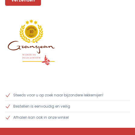
l
i
e
b
u
u
m
J
1
0
J
r
a
a
Steeds voor u op zoek naar bijzondere lekkernijen!
Bestellen is eenvoudig en veilig
Afhalen kan ook in onze winkel