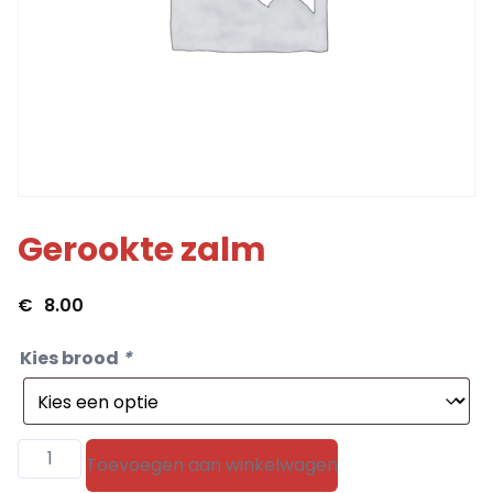
Gerookte zalm
€
8.00
Kies brood
*
Gerookte
Toevoegen aan winkelwagen
zalm