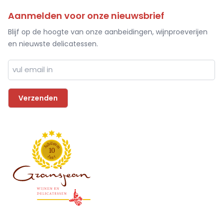
Aanmelden voor onze nieuwsbrief
Blijf op de hoogte van onze aanbeidingen, wijnproeverijen
en nieuwste delicatessen.
l
i
e
b
u
u
m
J
1
0
J
r
a
a