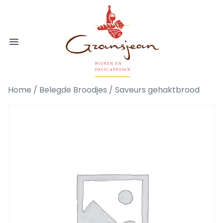
Ga naar de inhoud
Gransjean - Wijn - Broodjes - Delicatess
Open menu
Home
/
Belegde Broodjes
/ Saveurs gehaktbrood