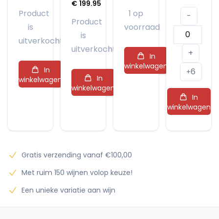
€
199.95
Product
1 op
-
Product
is
voorraad
Laurent-
is
uitverkocht
Perrier
uitverkocht
+
In
Harmony
winkelwagen
In
6
Demi-
+
In
winkelwagen
Sec
winkelwagen
In
aantal
winkelwagen
Gratis verzending vanaf €100,00
Met ruim 150 wijnen volop keuze!
Een unieke variatie aan wijn