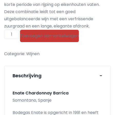
korte periode van rijping op eikenhouten vaten.
Deze combinatie leidt tot een goed
uitgebalanceerde wijn met een verfrissende
zuurgraad en een lange, elegante afdronk.
Enate
Toevoegen aan winkelwagen
Chardonnay
Barrica
Categorie:
Wijnen
aantal
Beschrijving
-
Enate Chardonnay Barrica
Somontano, Spanje
Bodegas Enate is opgericht in 1991 en heeft