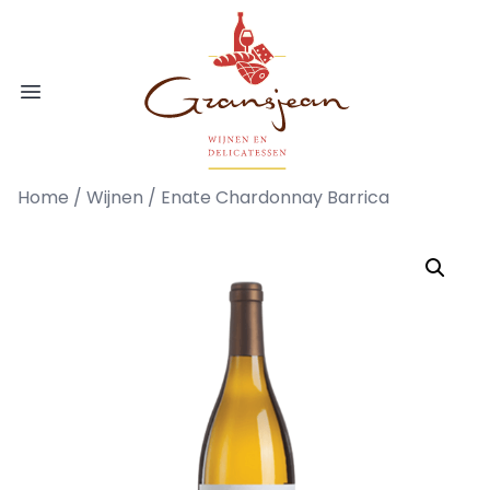
Ga naar de inhoud
Gransjean - Wijn - Broodjes - Delicatess
Open menu
Home
/
Wijnen
/ Enate Chardonnay Barrica