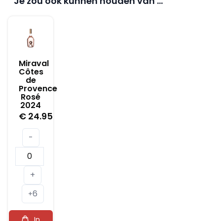
Je zou ook kunnen houden van …
Miraval
Côtes
de
Provence
Rosé
2024
€
24.95
-
Miraval
Côtes
+
de
6
Provence
+
Rosé
In