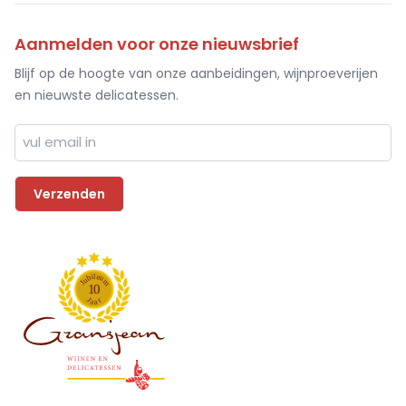
Aanmelden voor onze nieuwsbrief
Blijf op de hoogte van onze aanbeidingen, wijnproeverijen
en nieuwste delicatessen.
l
i
e
b
u
u
m
J
1
0
J
r
a
a