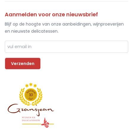
Aanmelden voor onze nieuwsbrief
Blijf op de hoogte van onze aanbeidingen, wijnproeverijen
en nieuwste delicatessen.
l
i
e
b
u
u
m
J
1
0
J
r
a
a