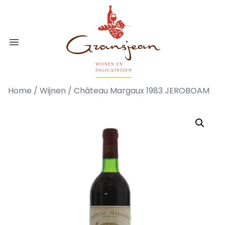
Ga naar de inhoud
Gransjean - Wijn - Broodjes - Delicatess
Open menu
Home
/
Wijnen
/ Château Margaux 1983 JEROBOAM