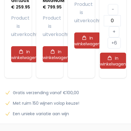
Giftbox
MAGNUM
Product
€
259.95
€
799.95
-
is
Product
Product
Veuve
uitverkocht
is
is
Clicquot
+
uitverkocht
uitverkocht
Rosé
In
6
aantal
+
winkelwagen
In
In
winkelwagen
winkelwagen
In
winkelwagen
Gratis verzending vanaf €100,00
Met ruim 150 wijnen volop keuze!
Een unieke variatie aan wijn