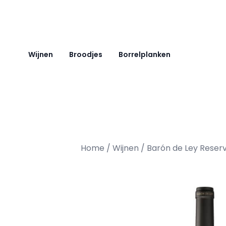
Ga naar de inhoud
Wijnen
Broodjes
Borrelplanken
Home
/
Wijnen
/ Barón de Ley Reser