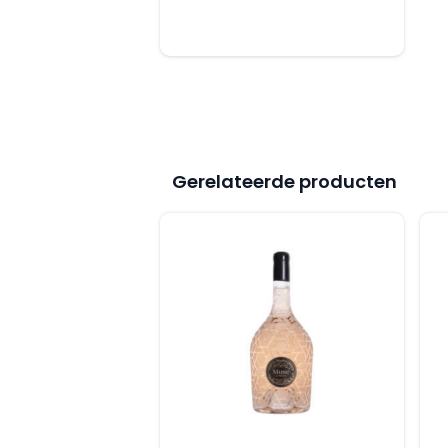
Club
Privado
aantal
Gerelateerde producten