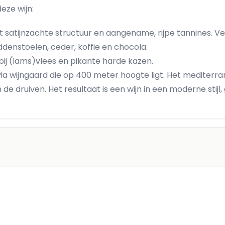
eze wijn:
 satijnzachte structuur en aangename, rijpe tannines. Ve
denstoelen, ceder, koffie en chocola.
bij (lams)vlees en pikante harde kazen.
a wijngaard die op 400 meter hoogte ligt. Het mediterran
e druiven. Het resultaat is een wijn in een moderne stijl,