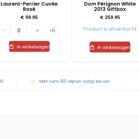
Laurent-Perrier Cuvée
Dom Pérignon White
Rosé
2013 Giftbox
€
99.95
€
259.95
Laurent-
Product is uitverkocht
-
+
6
+
Perrier
Cuvée
In winkelwagen
In winkelwagen
Rosé
aantal
00
Met ruim 150 wijnen volop keuze!