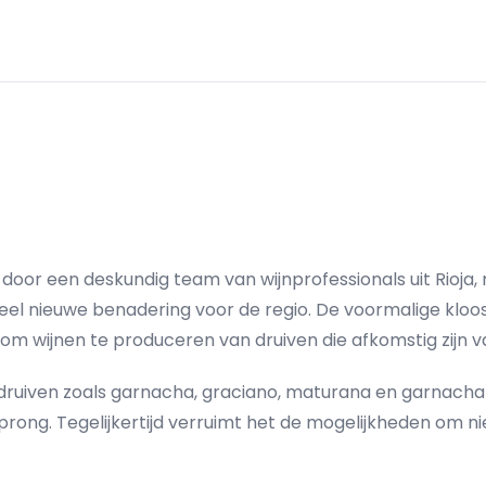
85 door een deskundig team van wijnprofessionals uit Rioja
eel nieuwe benadering voor de regio. De voormalige kloo
m wijnen te produceren van druiven die afkomstig zijn v
ruiven zoals garnacha, graciano, maturana en garnacha bl
sprong. Tegelijkertijd verruimt het de mogelijkheden om n