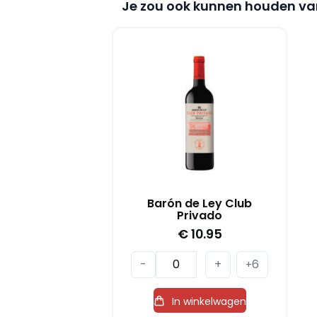
Je zou ook kunnen houden va
Barón de Ley Club
Privado
€
10.95
Barón
-
+
6
+
de
Ley
In winkelwagen