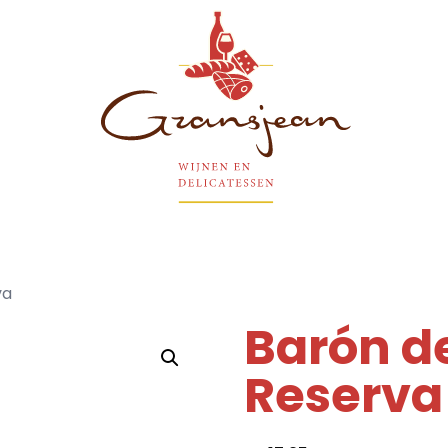
Gransjean - Wijn - Broodjes - Delicatessen
va
Barón d
Reserva