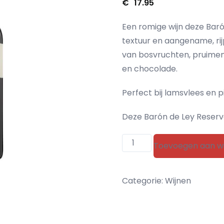
€
17.95
Een romige wijn deze Bar
textuur en aangename, ri
van bosvruchten, pruimen,
en chocolade.
Perfect bij lamsvlees en p
Deze Barón de Ley Reserv
Barón
Toevoegen aan w
de
Ley
Categorie:
Wijnen
Reserva
aantal