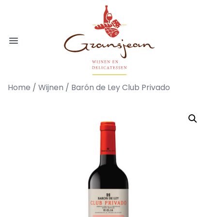
Ga naar de inhoud
Gransjean - Wijn - Broodjes - Delicatess
Open menu
Home
/
Wijnen
/ Barón de Ley Club Privado