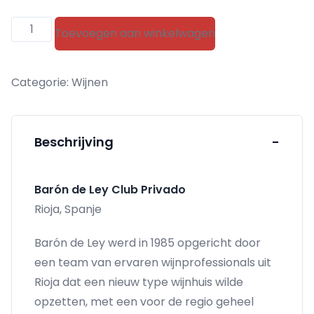
Barón
Toevoegen aan winkelwagen
de
Ley
Categorie:
Wijnen
Club
Privado
aantal
Beschrijving
-
Barón de Ley Club Privado
Rioja, Spanje
Barón de Ley werd in 1985 opgericht door
een team van ervaren wijnprofessionals uit
Rioja dat een nieuw type wijnhuis wilde
opzetten, met een voor de regio geheel