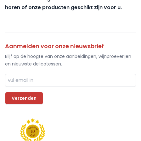
horen of onze producten geschikt zijn voor u.
Aanmelden voor onze nieuwsbrief
Blijf op de hoogte van onze aanbeidingen, wijnproeverijen
en nieuwste delicatessen.
l
i
e
b
u
u
m
J
1
0
J
r
a
a