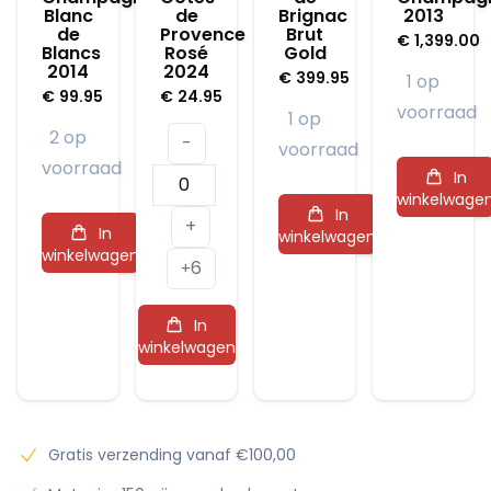
Blanc
de
Brignac
2013
de
Provence
Brut
€
1,399.00
Blancs
Rosé
Gold
2014
2024
€
399.95
1 op
€
99.95
€
24.95
voorraad
1 op
2 op
-
voorraad
voorraad
Miraval
In
winkelwage
Côtes
In
+
In
winkelwagen
de
winkelwagen
6
Provence
+
Rosé
In
2024
winkelwagen
aantal
Gratis verzending vanaf €100,00