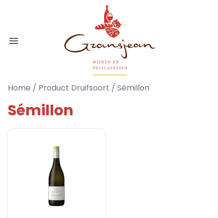
Ga naar de inhoud
Gransjean - Wijn - Broodjes - Delicatess
Open menu
Home
/ Product Druifsoort / Sémillon
Sémillon