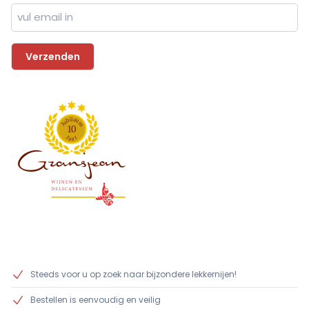
l
i
e
b
u
u
m
J
1
0
J
r
a
a
Steeds voor u op zoek naar bijzondere lekkernijen!
Bestellen is eenvoudig en veilig