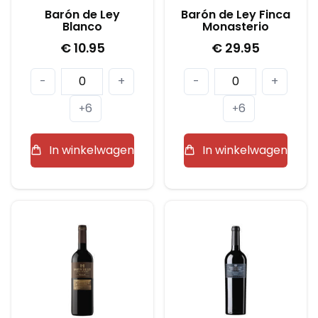
Barón de Ley
Barón de Ley Finca
Blanco
Monasterio
€
10.95
€
29.95
Barón
Barón
-
+
-
+
de
de
6
6
+
+
Ley
Ley
Blanco
Finca
In winkelwagen
In winkelwagen
aantal
Monasterio
aantal