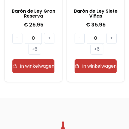
Barón de Ley Gran
Barón de Ley Siete
Reserva
Viñas
€
25.95
€
35.95
Barón
Barón
-
+
-
+
de
de
6
6
+
+
Ley
Ley
Gran
Siete
In winkelwagen
In winkelwagen
Reserva
Viñas
aantal
aantal