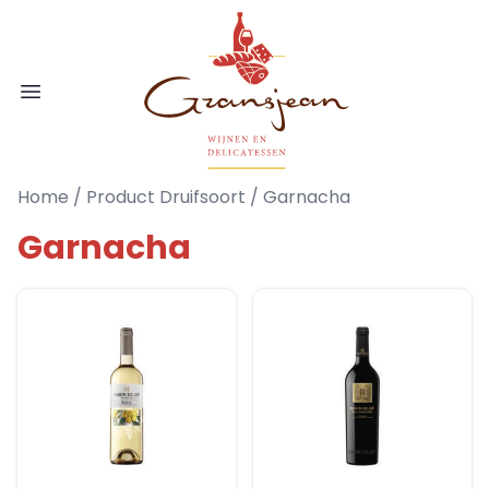
Ga naar de inhoud
Gransjean - Wijn - Broodjes - Delicatess
Open menu
Home
/ Product Druifsoort / Garnacha
Garnacha