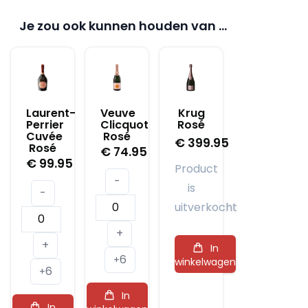
Je zou ook kunnen houden van …
Laurent-
Veuve
Krug
Perrier
Clicquot
Rosé
Cuvée
Rosé
€
399.95
Rosé
€
74.95
€
99.95
Product
-
is
-
Veuve
uitverkocht
Laurent-
Clicquot
+
Perrier
Rosé
+
In
Cuvée
6
aantal
+
winkelwagen
6
Rosé
+
aantal
In
In