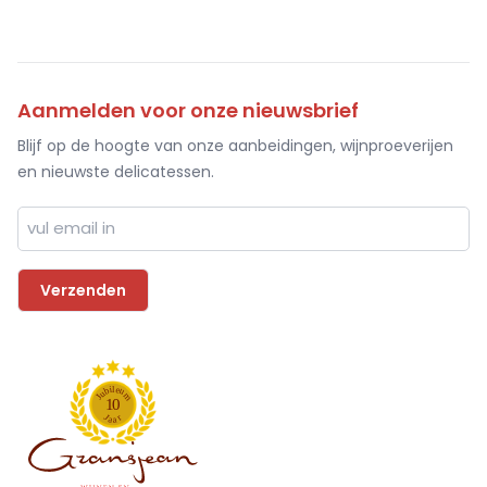
Aanmelden voor onze nieuwsbrief
Blijf op de hoogte van onze aanbeidingen, wijnproeverijen
en nieuwste delicatessen.
l
i
e
b
u
u
m
J
1
0
J
r
a
a