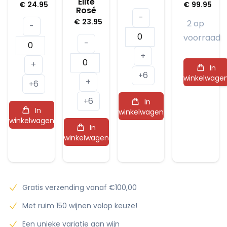
Elite
€
24.95
€
99.95
Rosé
-
€
23.95
2 op
-
Moët
voorraad
Miraval
-
&
+
Côtes
Domaine
Chandon
+
In
de
des
6
Rosé
+
winkelwage
+
6
Provence
+
Diables
Impérial
Rosé
6
Sainte
+
In
aantal
In
winkelwagen
2024
Victoire
winkelwagen
aantal
In
L'Hydropathe
winkelwagen
Elite
Rosé
aantal
Gratis verzending vanaf €100,00
Met ruim 150 wijnen volop keuze!
Een unieke variatie aan wijn