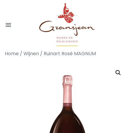
Ga naar de inhoud
Gransjean - Wijn - Broodjes - Delicatess
Open menu
Home
/
Wijnen
/ Ruinart Rosé MAGNUM