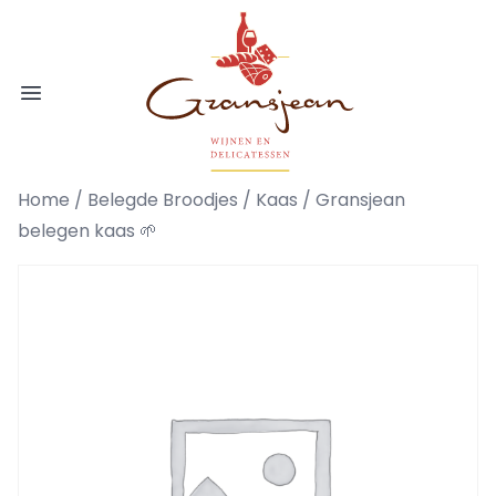
Ga naar de inhoud
Gransjean - Wijn - Broodjes - Delicatess
Open menu
Home
/
Belegde Broodjes
/
Kaas
/ Gransjean
belegen kaas 🌱