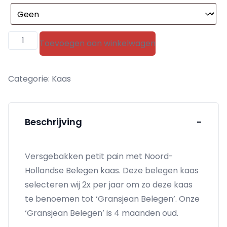
Gransjean
Toevoegen aan winkelwagen
belegen
kaas
Categorie:
Kaas
🌱
aantal
Beschrijving
-
Versgebakken petit pain met Noord-
Hollandse Belegen kaas. Deze belegen kaas
selecteren wij 2x per jaar om zo deze kaas
te benoemen tot ‘Gransjean Belegen’. Onze
‘Gransjean Belegen’ is 4 maanden oud.