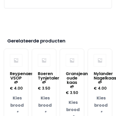
Gerelateerde producten
Reypenaer
Boeren
Gransjean
Nylander
VSOP
Tynjetaler
oude
Nagelkaa
🌱
🌱
kaas
🌱
🌱
€
4.00
€
3.50
€
4.00
€
3.50
Kies
Kies
Kies
Kies
brood
brood
brood
brood
*
*
*