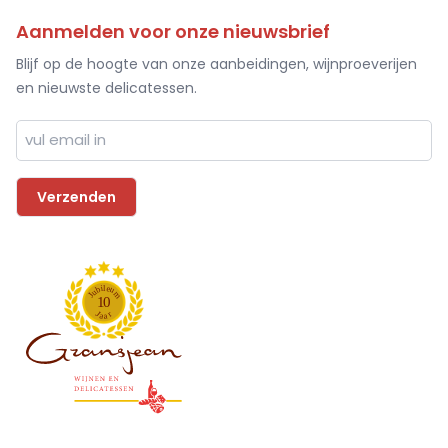
Aanmelden voor onze nieuwsbrief
Blijf op de hoogte van onze aanbeidingen, wijnproeverijen
en nieuwste delicatessen.
l
i
e
b
u
u
m
J
1
0
J
r
a
a