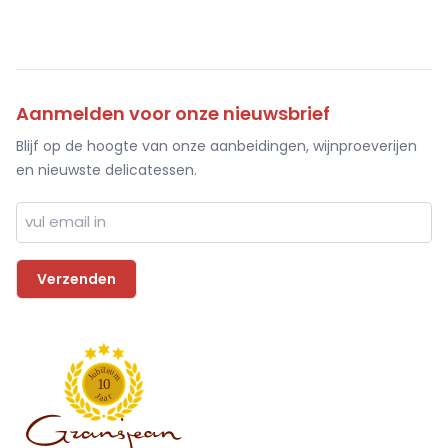
Aanmelden voor onze nieuwsbrief
Blijf op de hoogte van onze aanbeidingen, wijnproeverijen
en nieuwste delicatessen.
l
i
e
b
u
u
m
J
1
0
J
r
a
a