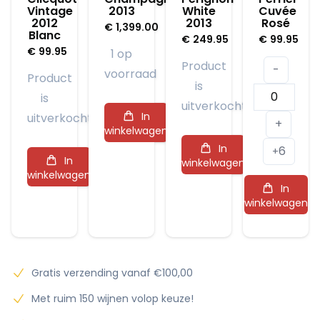
Vintage
2013
White
Cuvée
2012
2013
Rosé
€
1,399.00
Blanc
€
249.95
€
99.95
€
99.95
1 op
Product
-
voorraad
Product
is
Laurent-
is
uitverkocht
Perrier
In
uitverkocht
+
winkelwagen
Cuvée
In
6
Rosé
+
In
winkelwagen
aantal
winkelwagen
In
winkelwagen
Gratis verzending vanaf €100,00
Met ruim 150 wijnen volop keuze!