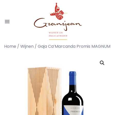
Ga naar de inhoud
Gransjean - Wijn - Broodjes - Delicatess
Open menu
Home
/
Wijnen
/ Gaja Ca’Marcanda Promis MAGNUM