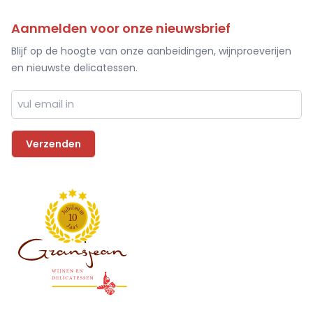
Aanmelden voor onze nieuwsbrief
Blijf op de hoogte van onze aanbeidingen, wijnproeverijen
en nieuwste delicatessen.
l
i
e
b
u
u
m
J
1
0
J
r
a
a