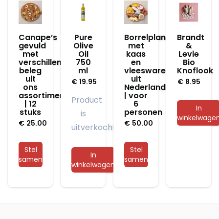
Canape’s
Pure
Borrelplank
Brandt
gevuld
Olive
met
&
met
Oil
kaas
Levie
verschillend
750
en
Bio
beleg
ml
vleeswaren
Knoflook
uit
uit
€
19.95
€
8.95
ons
Nederland
assortiment
| voor
Product
| 12
6
In
stuks
personen
is
winkelwage
€
25.00
€
50.00
uitverkocht
Stel
Stel
In
samen
samen
winkelwagen