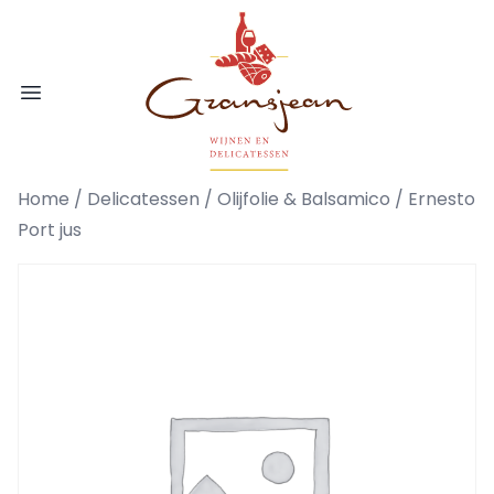
Ga naar de inhoud
Gransjean - Wijn - Broodjes - Delicatess
Open menu
Home
/
Delicatessen
/
Olijfolie & Balsamico
/ Ernesto
Port jus