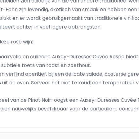
heiden zich duidelijk van die van andere traditioneel we
-Fahn zijn levendig, exotisch van smaak en hebben een uit
ukt en er wordt gebruikgemaakt van traditionele vinificat
ulteert echter in veel lagere opbrengsten.
eze rosé wijn:
aakvolle en culinaire Auxey-Duresses Cuvée Rosée biedt
subtiele toets van toast en zoethout.
een verfijnd aperitief, bij een delicate salade, oosterse ge
uit de oven. Serveer het niet te koud; een temperatuur v
eel van de Pinot Noir-oogst een Auxey-Duresses Cuvèe Ro
ndien nauwelijks beschikbaar voor de particuliere consum