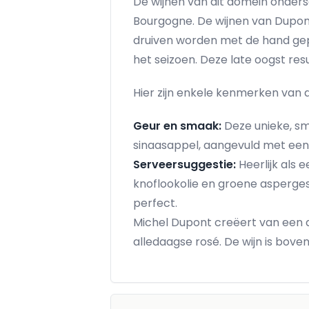
De wijnen van dit domein ondersc
Bourgogne. De wijnen van Dupont
druiven worden met de hand gepl
het seizoen. Deze late oogst res
Hier zijn enkele kenmerken van d
Geur en smaak:
Deze unieke, sm
sinaasappel, aangevuld met een 
Serveersuggestie:
Heerlijk als 
knoflookolie en groene asperges 
perfect.
Michel Dupont creëert van een d
alledaagse rosé. De wijn is bove