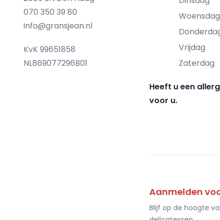
Dinsdag
070 350 39 80
Woensdag
info@gransjean.nl
Donderda
Vrijdag
KvK 99651858
NL869077296B01
Zaterdag
Heeft u een aller
voor u.
Aanmelden voor
Blijf op de hoogte v
delicatessen.