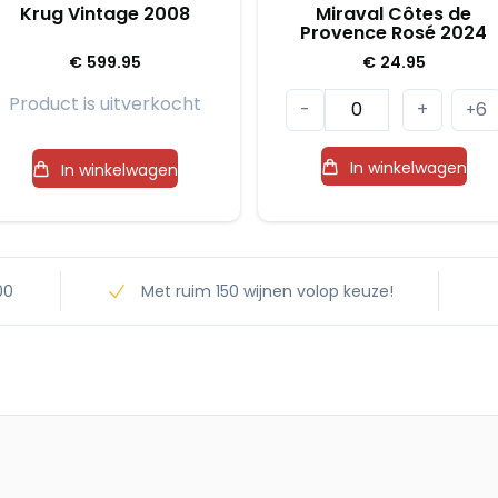
Krug Vintage 2008
Miraval Côtes de
Provence Rosé 2024
€
599.95
€
24.95
Miraval
Product is uitverkocht
-
+
6
+
Côtes
de
In winkelwagen
In winkelwagen
Provence
Rosé
2024
aantal
00
Met ruim 150 wijnen volop keuze!