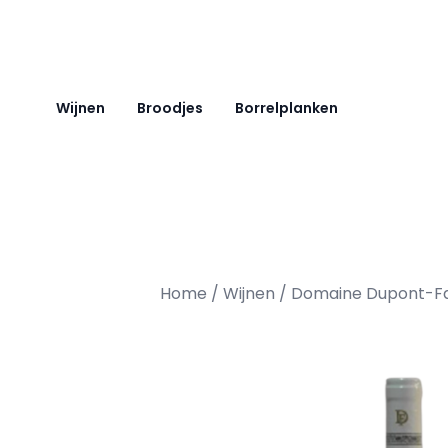
Ga naar de inhoud
Wijnen
Broodjes
Borrelplanken
Home
/
Wijnen
/ Domaine Dupont-Fa