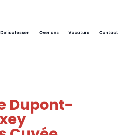
Delicatessen
Over ons
Vacature
Contact
e Dupont-
xey
s Cuvée