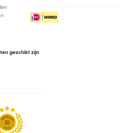
den
en
ten geschikt zijn
l
i
e
b
u
u
m
J
1
0
J
r
a
a