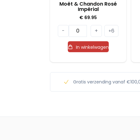
Moët & Chandon Rosé
Impérial
€
69.95
Moët
-
+
6
+
&
Chandon
In winkelwagen
Rosé
Impérial
aantal
Gratis verzending vanaf €100,