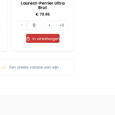
Laurent-Perrier Ultra
Brut
€
79.95
Laurent-
-
+
6
+
Perrier
Ultra
In winkelwagen
Brut
aantal
Een unieke variatie aan wijn