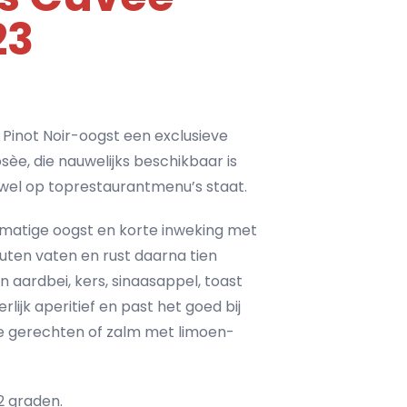
23
Pinot Noir-oogst een exclusieve
èe, die nauwelijks beschikbaar is
el op toprestaurantmenu’s staat.
matige oogst en korte inweking met
houten vaten en rust daarna tien
aardbei, kers, sinaasappel, toast
rlijk aperitief en past het goed bij
se gerechten of zalm met limoen-
12 graden.