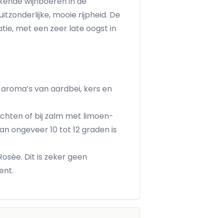
rkende wijnboeren in de
zonderlijke, mooie rijpheid. De
ie, met een zeer late oogst in
 aroma’s van aardbei, kers en
rechten of bij zalm met limoen-
an ongeveer 10 tot 12 graden is
sèe. Dit is zeker geen
ent.