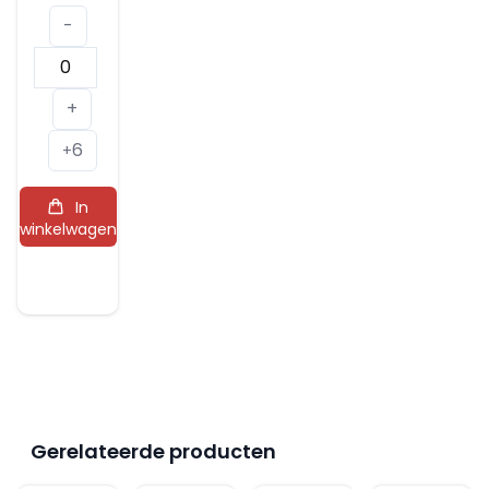
-
Miraval
Côtes
+
de
6
Provence
+
Rosé
In
2024
winkelwagen
aantal
Gerelateerde producten