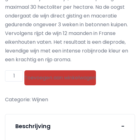
maximaal 30 hectoliter per hectare. Na de oogst
ondergaat de wijn direct gisting en maceratie
gedurende ongeveer 3 weken in betonnen kuipen.
Vervolgens rijpt de wijn 12 maanden in Franse
eikenhouten vaten. Het resultaat is een dieprode,
levendige wijn met een intense robijnrode kleur en
een krachtig en rijp aroma.
Domaine
Toevoegen aan winkelwagen
de
Grangeneuve
Categorie:
Wijnen
La
Truffière
aantal
Beschrijving
-