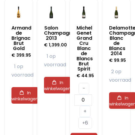
Armand
Salon
Michel
Delamott
de
Champagne
Genet
Champag
Brignac
2013
Grand
Blanc
Brut
Cru
de
€
1,399.00
Gold
Blanc
Blancs
de
2014
€
399.95
1 op
Blancs
€
99.95
Brut
voorraad
1 op
Spirit
2 op
voorraad
€
44.95
voorraad
In
-
winkelwagen
In
Michel
In
winkelwagen
winkelwage
Genet
+
Grand
6
Cru
+
Blanc