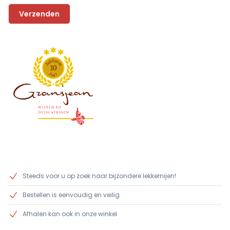
l
i
e
b
u
u
m
J
1
0
J
r
a
a
Steeds voor u op zoek naar bijzondere lekkernijen!
Bestellen is eenvoudig en veilig
Afhalen kan ook in onze winkel