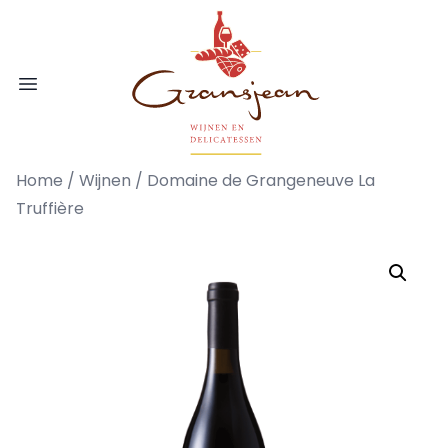
Ga naar de inhoud
Gransjean - Wijn - Broodjes - Delicatess
Open menu
Home
/
Wijnen
/ Domaine de Grangeneuve La
Truffière