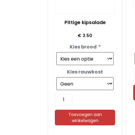
Pittige kipsalade
€
3.50
Kies brood
*
Kies rauwkost
Pittige
kipsalade
aantal
Toevoegen aan
winkelwagen