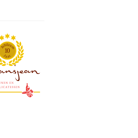
l
i
e
b
u
u
m
J
1
0
J
r
a
a