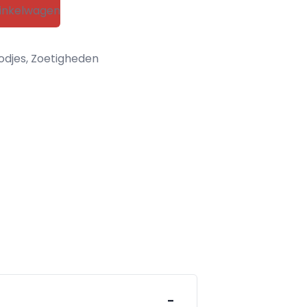
inkelwagen
odjes
,
Zoetigheden
-