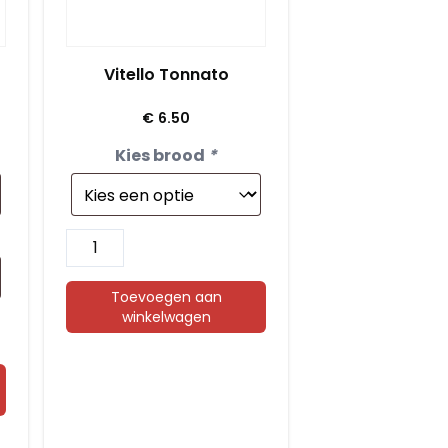
Vitello Tonnato
€
6.50
Kies brood
*
Vitello
Tonnato
aantal
Toevoegen aan
winkelwagen