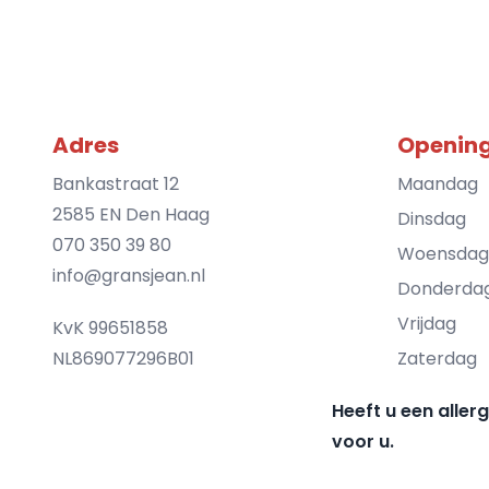
Adres
Opening
Bankastraat 12
Maandag
2585 EN Den Haag
Dinsdag
070 350 39 80
Woensdag
info@gransjean.nl
Donderda
Vrijdag
KvK 99651858
NL869077296B01
Zaterdag
Heeft u een aller
voor u.