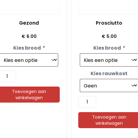
Gezond
Prosciutto
€
6.00
€
5.00
Kies brood
*
Kies brood
*
Kies rauwkost
Gezond
aantal
Toevoegen aan
winkelwagen
Prosciutto
aantal
Toevoegen aan
winkelwagen