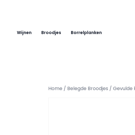
Ga naar de inhoud
Wijnen
Broodjes
Borrelplanken
Home
/
Belegde Broodjes
/ Gevulde 