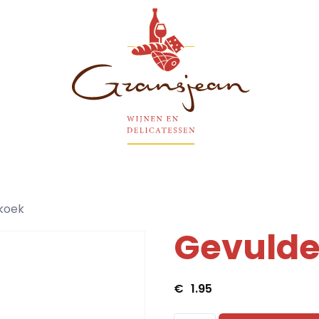
Gransjean - Wijn - Broodjes - Delicatessen
koek
Gevulde
€
1.95