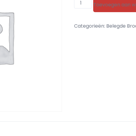
Gevulde
Toevoegen aan w
koek
aantal
Categorieën:
Belegde Bro