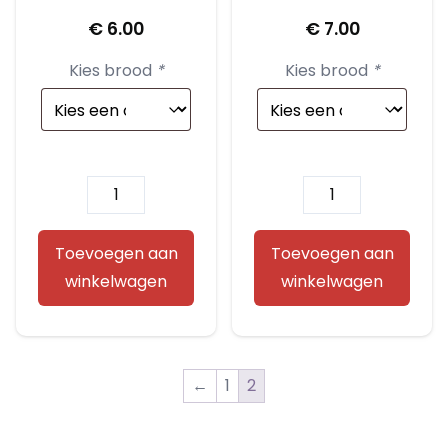
€
6.00
€
7.00
Kies brood
*
Kies brood
*
Carpaccio
Gebraden
aantal
Rib-
Eye
Toevoegen aan
Toevoegen aan
aantal
winkelwagen
winkelwagen
←
1
2