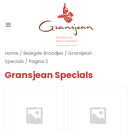
Ga naar de inhoud
Gransjean - Wijn - Broodjes - Delicatess
Open menu
Home
/
Belegde Broodjes
/
Gransjean
Specials
/ Pagina 2
Gransjean Specials