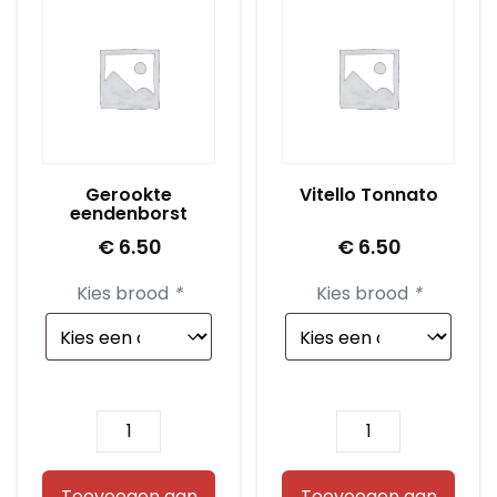
Gerookte
Vitello Tonnato
eendenborst
€
6.50
€
6.50
Kies brood
*
Kies brood
*
Gerookte
Vitello
eendenborst
Tonnato
aantal
aantal
Toevoegen aan
Toevoegen aan