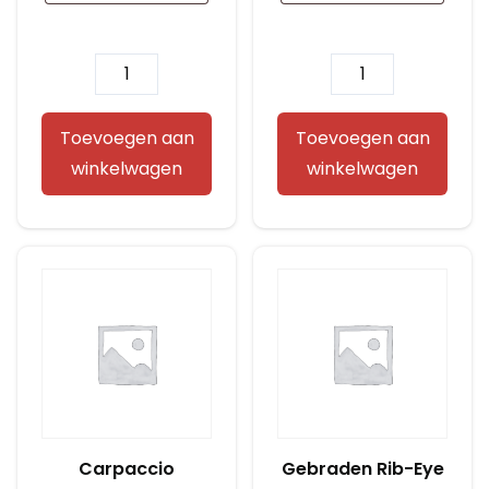
Indische
Gezond
balletjes
aantal
aantal
Toevoegen aan
Toevoegen aan
winkelwagen
winkelwagen
Carpaccio
Gebraden Rib-Eye