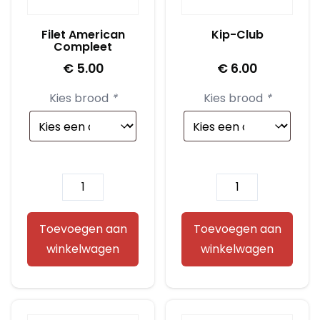
Filet American
Kip-Club
Compleet
€
5.00
€
6.00
Kies brood
*
Kies brood
*
Filet
Kip-
American
Club
Compleet
aantal
Toevoegen aan
Toevoegen aan
aantal
winkelwagen
winkelwagen