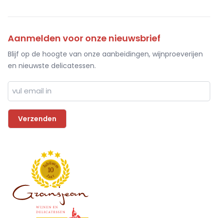
Aanmelden voor onze nieuwsbrief
Blijf op de hoogte van onze aanbeidingen, wijnproeverijen
en nieuwste delicatessen.
l
i
e
b
u
u
m
J
1
0
J
r
a
a