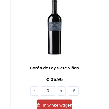
Barón de Ley Siete Viñas
€
35.95
Barón
-
+
6
+
de
Ley
In winkelwagen