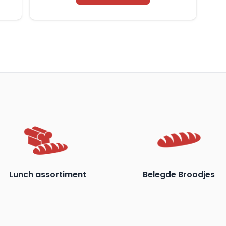
Siete
Viñas
aantal
Lunch assortiment
Belegde Broodjes