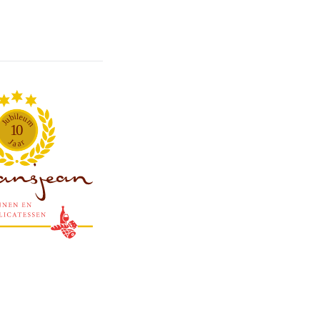
l
i
e
b
u
u
m
J
1
0
J
r
a
a