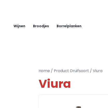
Ga naar de inhoud
Wijnen
Broodjes
Borrelplanken
Home
/ Product Druifsoort / Viura
Viura