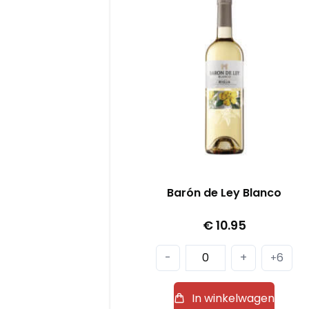
Barón de Ley Blanco
€
10.95
Barón
-
+
6
+
de
Ley
In winkelwagen