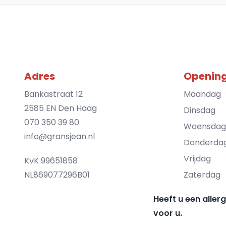
Adres
Opening
Bankastraat 12
Maandag
2585 EN Den Haag
Dinsdag
070 350 39 80
Woensdag
info@gransjean.nl
Donderda
Vrijdag
KvK 99651858
NL869077296B01
Zaterdag
Heeft u een aller
voor u.